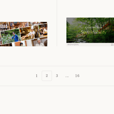
1
2
3
...
16