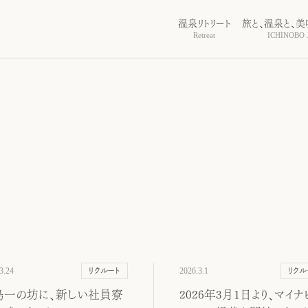
温泉リトリート
旅と、温泉と、美
Retreat
ICHINOBO J
3.24
2026.3.1
リクルート
リクル
島一の坊に、新しい社員寮
2026年3月1日より、マイナ