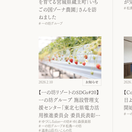
を育てる宮城県蔵王町「いち
が
松
ごの国ゾーナ農園」さんを訪
ねました
一の坊グループ
2026.2.10
2026.
お知らせ
【一の坊リゾートのSDGs#20】
【C
一の坊グループ 施設管理支
日よ
援センター「東北七県電力活
開
一
用推進委員会 委員長表彰」
ゆづくしSalon一の坊
ゆと森倶楽部
を受賞
一の坊グループ
松島一の坊
温泉山荘だいこんの花