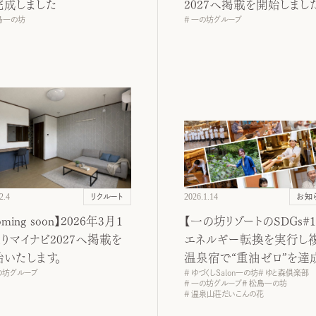
完成しました
2027へ掲載を開始しまし
島一の坊
一の坊グループ
2.4
2026.1.14
リクルート
お知
oming soon】2026年3月1
【一の坊リゾートのSDGs#1
りマイナビ2027へ掲載を
エネルギー転換を実行し
始いたします。
温泉宿で“重油ゼロ”を達
の坊グループ
ゆづくしSalon一の坊
ゆと森倶楽部
一の坊グループ
松島一の坊
温泉山荘だいこんの花