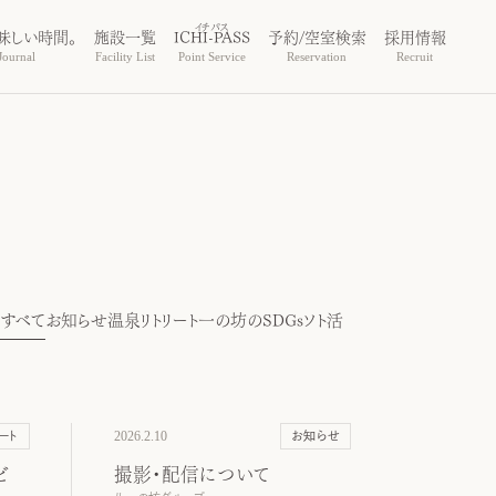
味しい時間。
施設一覧
ICHI-PASS
予約/空室検索
採用情報
ournal
Facility List
Point Service
Reservation
Recruit
すべて
お知らせ
温泉リトリート
一の坊のSDGs
ソト活
2026.2.10
ート
お知らせ
ビ
撮影・配信について