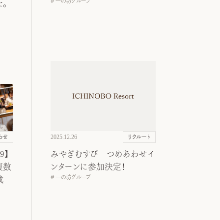
一の坊グループ
た。
2025.12.26
らせ
リクルート
9】
みやぎむすび つめあわせイ
複数
ンターンに参加決定！
一の坊グループ
成