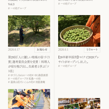
一の坊グループ
Vol.3
一の坊グループ
2026.6.17
2026.6.1
お知らせ
リクルート
第29回「人に優しい地域の宿づくり
【28卒新卒採用】マイナビ2028プレ
賞」選考委員会賞を受賞｜料理人
サイトがオープンしました。
一の坊グループ
が宿を飛び出し、生産者と学ぶ「ソ
ト活」
ゆづくしSalon一の坊
ゆと森倶楽部
一の坊グループ
松島一の坊
温泉山荘だいこんの花
田里津庵