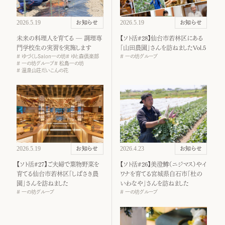
2026.5.19
2026.5.19
お知らせ
お知らせ
未来の料理人を育てる ― 調理専
【ソト活#28】仙台市若林区にある
門学校生の実習を実施します
「山田農園」さんを訪ねましたVol.5
ゆづくしSalon一の坊
ゆと森倶楽部
一の坊グループ
一の坊グループ
松島一の坊
温泉山荘だいこんの花
2026.5.19
2026.4.23
お知らせ
お知らせ
【ソト活#27】ご夫婦で葉物野菜を
【ソト活#26】美澄鱒（ニジマス）やイ
育てる仙台市若林区「しばさき農
ワナを育てる宮城県白石市「杜の
園」さんを訪ねました
いわなや」さんを訪ねました
一の坊グループ
一の坊グループ