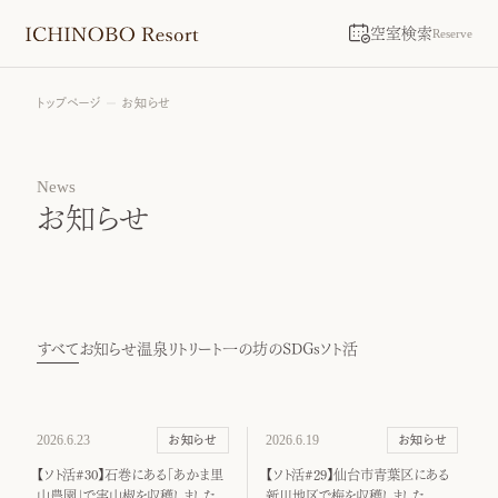
空室検索
Reserve
トップページ
お知らせ
News
お知らせ
すべて
お知らせ
温泉リトリート
一の坊のSDGs
ソト活
2026.6.23
2026.6.19
お知らせ
お知らせ
【ソト活#30】石巻にある「あかま里
【ソト活#29】仙台市青葉区にある
山農園」で実山椒を収穫しました
新川地区で梅を収穫しました