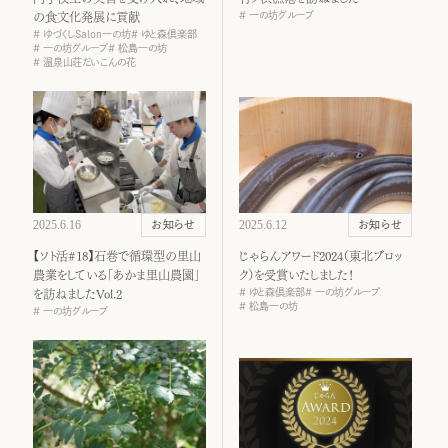
一の坊グループ
の食文化発展に貢献
ゆづくしSalon一の坊
ゆと森倶楽部
一の坊グループ
松島一の坊
温泉山荘だいこんの花
2025.6.16
2025.6.12
お知らせ
お知らせ
【ソト活#18】石巻で循環型の里山
じゃらんアワード2024（東北ブロッ
農業をしている「あかま里山農園」
ク）を受賞いたしました！
ゆと森倶楽部
一の坊グループ
を訪ねましたVol.2
松島一の坊
一の坊グループ