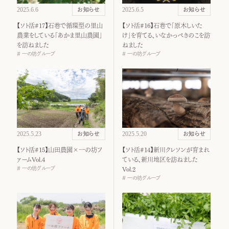
2025.6.6
2025.6.5
お知らせ
お知らせ
【ソト活#17】石巻で循環型の里山
【ソト活#16】石巻で「原木しいた
農業をしている「あかま里山農園」
け」を育てる、いなかっぺきのこを訪
を訪ねました
ねました
一の坊グループ
一の坊グループ
2025.5.23
2025.5.20
お知らせ
お知らせ
【ソト活#15】山田農園×一の坊フ
【ソト活#14】新川クレソンが育まれ
ァームVol.4
ている、新川地区を訪ねました
一の坊グループ
Vol.2
一の坊グループ