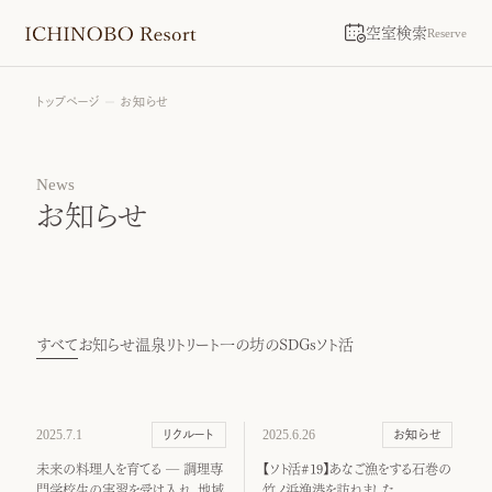
空室検索
Reserve
トップページ
お知らせ
News
お知らせ
すべて
お知らせ
温泉リトリート
一の坊のSDGs
ソト活
2025.7.1
2025.6.26
リクルート
お知らせ
未来の料理人を育てる ― 調理専
【ソト活#19】あなご漁をする石巻の
門学校生の実習を受け入れ、地域
竹ノ浜漁港を訪ねました