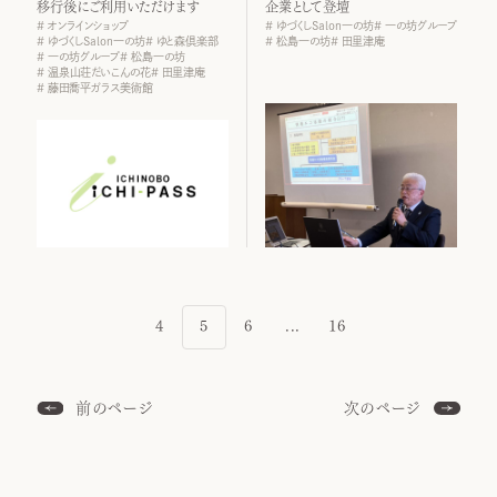
移行後にご利用いただけます
企業として登壇
オンラインショップ
ゆづくしSalon一の坊
一の坊グループ
ゆづくしSalon一の坊
ゆと森倶楽部
松島一の坊
田里津庵
一の坊グループ
松島一の坊
温泉山荘だいこんの花
田里津庵
藤田喬平ガラス美術館
4
5
6
...
16
前のページ
次のページ