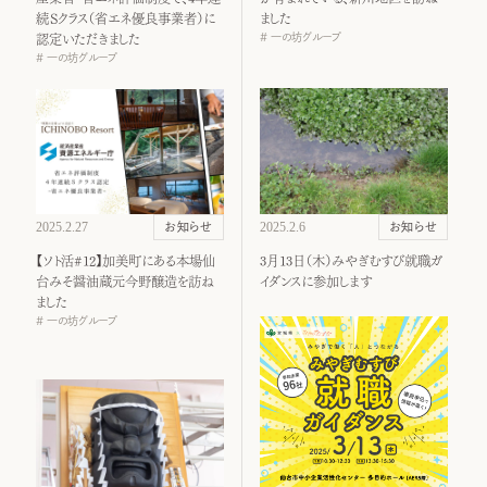
続Ｓクラス（省エネ優良事業者）に
ました
一の坊グループ
認定いただきました
一の坊グループ
2025.2.27
2025.2.6
お知らせ
お知らせ
【ソト活#12】加美町にある本場仙
3月13日（木）みやぎむすび就職ガ
台みそ醤油蔵元今野醸造を訪ね
イダンスに参加します
ました
一の坊グループ