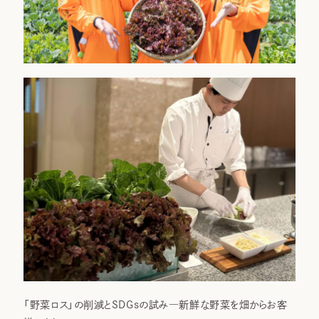
「野菜ロス」の削減とSDGsの試み―新鮮な野菜を畑からお客