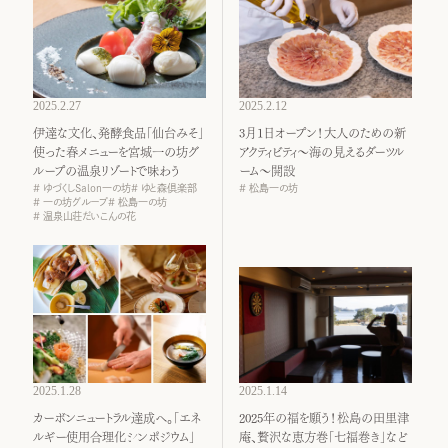
2025.2.27
2025.2.12
伊達な文化、発酵食品「仙台みそ」
3月1日オープン！大人のための新
使った春メニューを宮城一の坊グ
アクティビティ～海の見えるダーツル
ループの温泉リゾートで味わう
ーム～開設
ゆづくしSalon一の坊
ゆと森倶楽部
松島一の坊
一の坊グループ
松島一の坊
温泉山荘だいこんの花
2025.1.28
2025.1.14
カーボンニュートラル達成へ。「エネ
2025年の福を願う！松島の田里津
ルギー使用合理化シンポジウム」
庵、贅沢な恵方巻「七福巻き」など