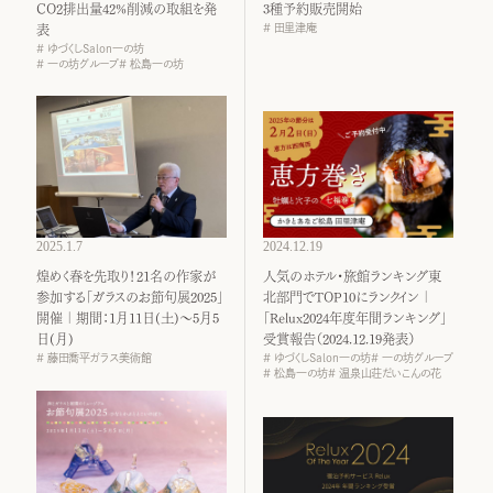
CO2排出量42%削減の取組を発
3種予約販売開始
田里津庵
表
ゆづくしSalon一の坊
一の坊グループ
松島一の坊
2025.1.7
2024.12.19
煌めく春を先取り！21名の作家が
人気のホテル・旅館ランキング東
参加する「ガラスのお節句展2025」
北部門でTOP10にランクイン｜
開催｜期間：1月11日(土)～5月5
「Relux2024年度年間ランキング」
日(月)
受賞報告（2024.12.19発表）
藤田喬平ガラス美術館
ゆづくしSalon一の坊
一の坊グループ
松島一の坊
温泉山荘だいこんの花