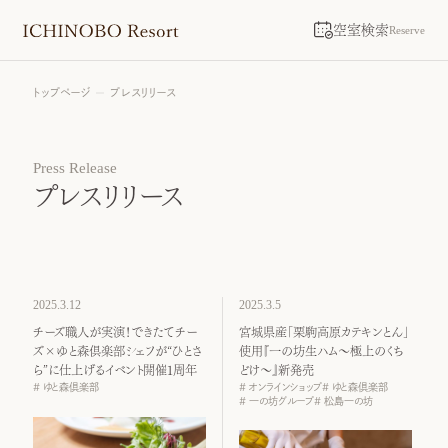
空室検索
Reserve
トップページ
プレスリリース
Press Release
プレスリリース
2025.3.12
2025.3.5
チーズ職人が実演！できたてチー
宮城県産「栗駒高原カテキンとん」
ズ×ゆと森倶楽部シェフが“ひとさ
使用『一の坊生ハム～極上のくち
ら”に仕上げるイベント開催１周年
どけ～』新発売
ゆと森倶楽部
オンラインショップ
ゆと森倶楽部
一の坊グループ
松島一の坊