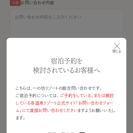
お問い合わせ内容
必須
閉じる
宿泊予約を
検討されているお客様へ
営利目的またはSNSや動画投稿サイト等へ掲載する場合、アカ
ウント名および投稿予定日を事前にお知らせください。
公開前に内容の確認をさせていただく場合がございます。
こちらは、一の坊リゾートの総合問い合わせです。
ご宿泊予約については、
ご予約をしている、または検討
している各温泉リゾート公式サイト「お問い合わせフォー
プライバシーポリシー
に同意する
ム」にて直接お問い合わせください
ますようお願いいたし
ます。