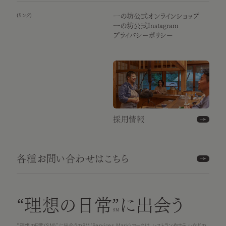
(
リンク
)
一の坊公式オンラインショップ
一の坊公式Instagram
プライバシーポリシー
採用情報
各種お問い合わせはこちら
“理想の日常”
に出会う
“理想の日常(SM)”に出会うのSM(Services Mark)マークは、レストランやホテルなどの