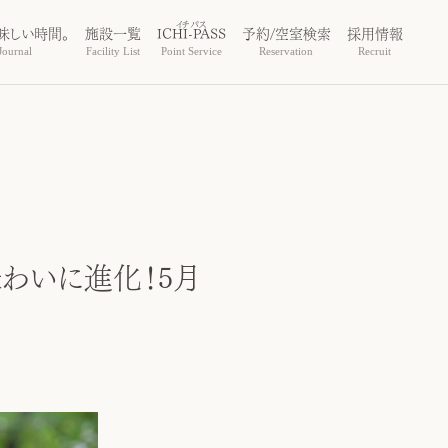
味しい時間。
施設一覧
ICHI-PASS
予約/空室検索
採用情報
ournal
Facility List
Point Service
Reservation
Recruit
味わいに進化！5月