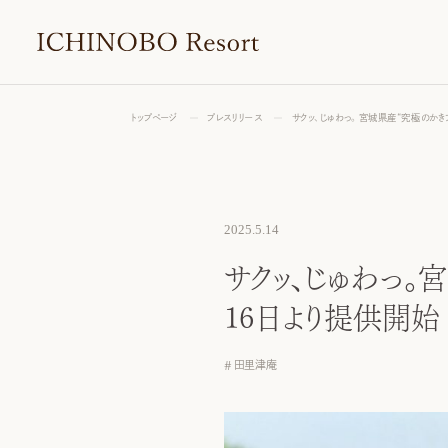
トップページ
プレスリリース
サクッ、じゅわっ。宮城県産“究極のかき
2025.5.14
サクッ、じゅわっ。
16日より提供開始
田里津庵