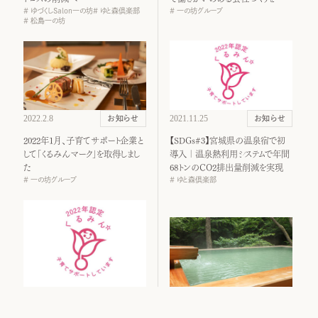
ゆづくしSalon一の坊
ゆと森倶楽部
一の坊グループ
松島一の坊
2022.2.8
2021.11.25
お知らせ
お知らせ
2022年1月、子育てサポート企業と
【SDGs#3】宮城県の温泉宿で初
して「くるみんマーク」を取得しまし
導入｜温泉熱利用システムで年間
た
68トンのCO2排出量削減を実現
一の坊グループ
ゆと森倶楽部