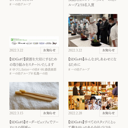
一の坊グループ
ループより3名入賞
2022.3.22
2022.3.22
お知らせ
お知らせ
【SDGs#7】資源を大切にするため
【SDGs#6】みんながしあわせにな
の取り組みをスタートいたします
るために
ゆづくしSalon一の坊
ゆと森倶楽部
一の坊グループ
一の坊グループ
松島一の坊
2022.3.15
2022.2.28
お知らせ
お知らせ
【SDGs#5】オーダービュッフェでフー
【SDGs#4】すべてのスタッフにとっ
ドロスの削減へ
て働きがいのある会社づくりを