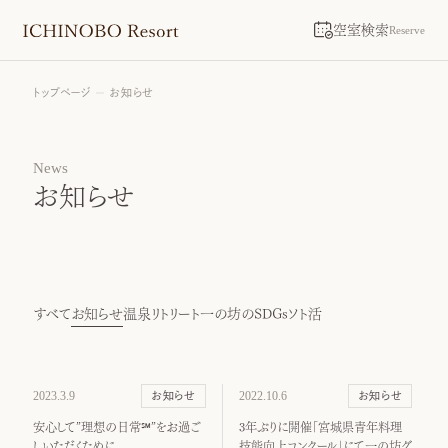
空室検索
Reserve
トップページ
お知らせ
News
お知らせ
すべて
お知らせ
温泉リトリート
一の坊のSDGs
ソト活
2023.3.9
2022.10.6
お知らせ
お知らせ
安心して”理想の日常℠”をお過ご
3年ぶりに開催「宮城県青年料理
しいただくために
技能向上コンクール」にて一の坊グ