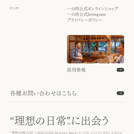
(
リンク
)
一の坊公式オンラインショップ
一の坊公式Instagram
プライバシーポリシー
採用情報
各種お問い合わせはこちら
“理想の日常”
に出会う
“理想の日常(SM)”に出会うのSM(Services Mark)マークは、レストランやホテルなどの