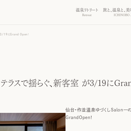
温泉リトリート
旅と、温泉と、美
Retreat
ICHINOBO J
19にGrand Open！
ラスで揺らぐ、新客室 が3/19にGrand
仙台・作並温泉ゆづくしSalon一
GrandOpen！