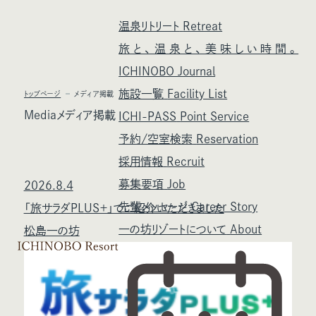
温泉リトリート
Retreat
旅と、温泉と、美味しい時間。
ICHINOBO Journal
施設一覧
Facility List
トップページ
メディア掲載
Media
メディア掲載
ICHI-PASS
Point Service
予約/空室検索
Reservation
採用情報
Recruit
募集要項
Job
2026.8.4
先輩メッセージ
Career Story
「旅サラダPLUS＋」でご紹介いただきました
一の坊リゾートについて
About
松島一の坊