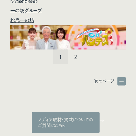
ゆと森倶楽部
一の坊グループ
松島一の坊
1
2
次のページ
メディア取材・掲載についての
ご質問はこちら