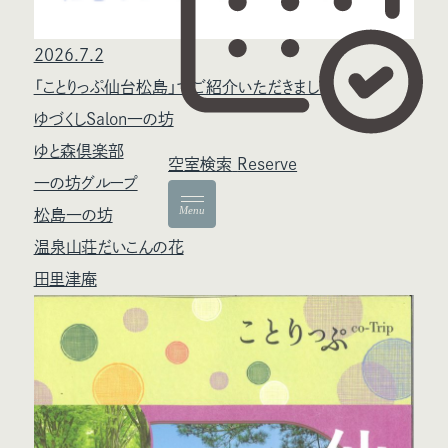
2026.7.2
「ことりっぷ仙台松島」でご紹介いただきました
ゆづくしSalon一の坊
ゆと森倶楽部
空室検索
Reserve
一の坊グループ
Menu
松島一の坊
温泉山荘だいこんの花
田里津庵