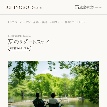
空室検索
Reserve
トップページ
旅と、温泉と、美味しい時間。
夏のリゾートステイ
ICHINOBO Journal
夏のリゾートステイ
#
季節のおたのしみ