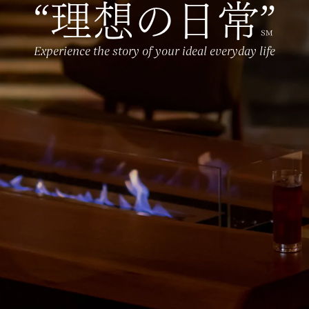
“理想の日常”
SM
Experience the story of your ideal everyday life