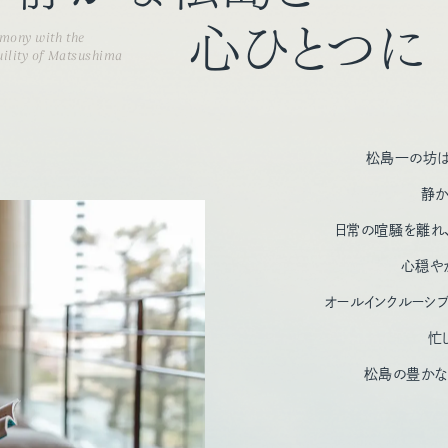
心ひとつに
mony with the
ility of Matsushima
松島一の坊は
静か
日常の喧騒を離れ
心穏や
オールインクルーシ
忙
松島の豊かな