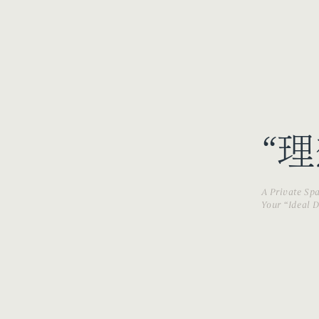
“
A Private Sp
Your “Ideal D