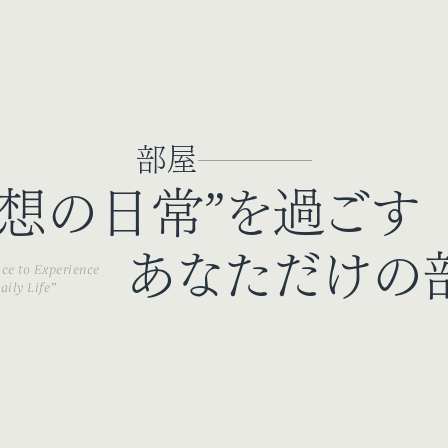
部屋
理想の日常”を過ごす
あなただけの
ace to Experience
aily Life”