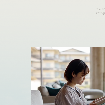
In Har
Tranqu