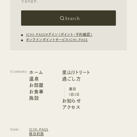
Search
ICHI-PASSログイン（ポイント・予約確認）
オンラインポイントサービスICHI-PASS
ホーム
里山リトリート
(
Contents
)
ホーム
温泉
里山リトリート
過ごし方
温泉
お部屋
過ごし方
連泊
お部屋
お食事
連泊
1泊2日
お食事
施設
1泊2日
お知らせ
施設
お知らせ
アクセス
アクセス
(
Link
)
ICHI-PASS
宿泊約款