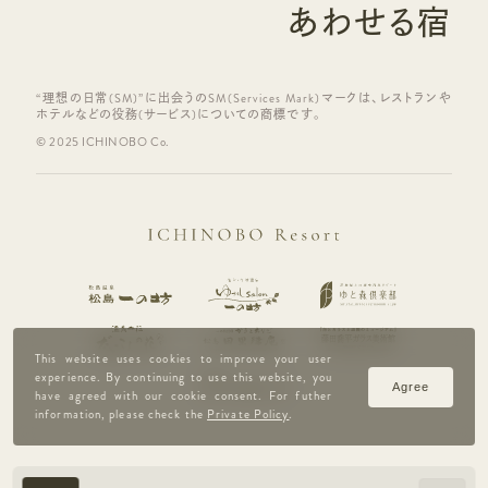
あわせる宿
“理想の日常(SM)”に出会うのSM(Services Mark)マークは、レストランや
ホテルなどの役務(サービス)についての商標です。
© 2025 ICHINOBO Co.
This website uses cookies to improve your user
experience. By continuing to use this website, you
Agree
have agreed with our cookie consent. For futher
information, please check the
Private Policy
.