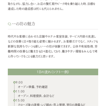
取りながら、協力し合い、お店の繁忙期やピーク時を乗り越えた時、目標を
達成した時の達成感は何にも代えられません。
Q.
一の坊の魅力
時代やお客様に合わせた店舗やホテル客室改装、サービス内容の見直し
などの改善に日々取り組む姿勢に魅かれます。お客様だけでなく、スタッフも
新鮮な気持ちでいつも新しい一の坊が体験できます。公休や有給取得、労
働時間の改善など働き方も日々進化しており、働きやすい環境をみんなで考
え作っていけることも魅力だと思います。
1日の流れ（シフト一例）
9:00
オープン準備、予約確認
11:00
オープン、料理提供、会計など
15:00
クローズ後の清掃・レジ締め・売上管理、翌日の準備など