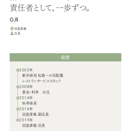
責任者として、一歩ずつ。
O.R
田里津庵
店長
経歴
2002年
新卒採用 松島一の坊配属
レストランサービススタッフ
2008年
宴会・料亭 主任
2014年
料亭係長
2016年
田里津庵 副店長
2019年
田里津庵 店長