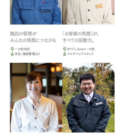
施設の管理が
「お客様の笑顔」が、
みんなの笑顔につながる
すべての原動力。
一の坊本社
ゆづくしSalon一の坊
本社・施設管理など
マルチジョブスタッフ