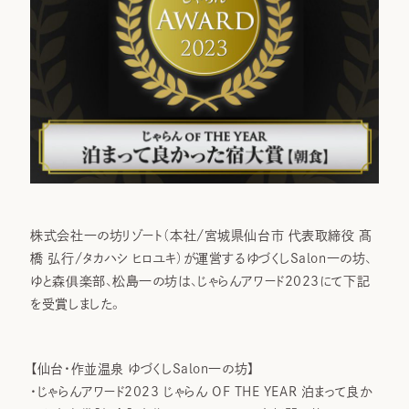
株式会社⼀の坊リゾート（本社/宮城県仙台市 代表取締役 髙
橋 弘行/タカハシ ヒロユキ）が運営するゆづくしSalon一の坊、
ゆと森俱楽部、松島一の坊は、じゃらんアワード2023にて下記
を受賞しました。
【仙台・作並温泉 ゆづくしSalon一の坊】
・じゃらんアワード2023 じゃらん OF THE YEAR 泊まって良か