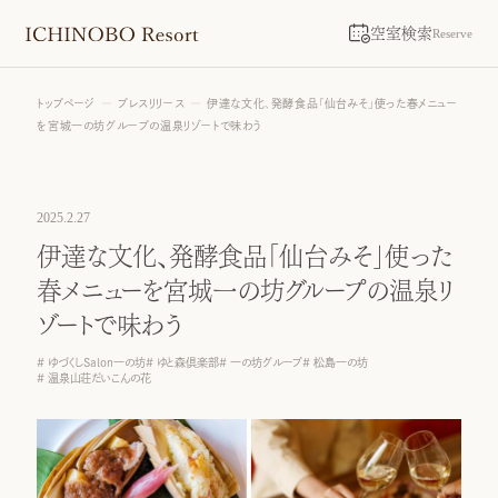
空室検索
Reserve
トップページ
プレスリリース
伊達な文化、発酵食品「仙台みそ」使った春メニュー
を宮城一の坊グループの温泉リゾートで味わう
2025.2.27
伊達な文化、発酵食品「仙台みそ」使った
春メニューを宮城一の坊グループの温泉リ
ゾートで味わう
ゆづくしSalon一の坊
ゆと森倶楽部
一の坊グループ
松島一の坊
温泉山荘だいこんの花