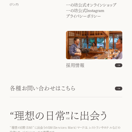
(
リンク
)
一の坊公式オンラインショップ
一の坊公式Instagram
プライバシーポリシー
採用情報
各種お問い合わせはこちら
“理想の日常”
に出会う
“理想の日常(SM)”に出会うのSM(Services Mark)マークは、レストランやホテルなどの