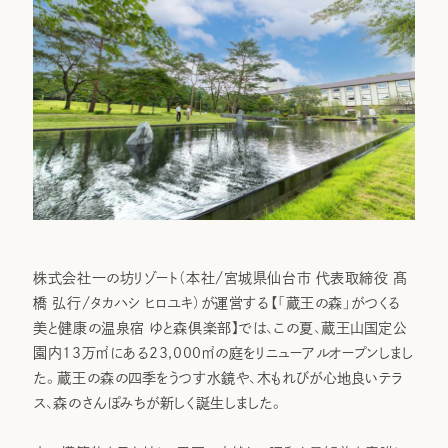
株式会社⼀の坊リゾート（本社/宮城県仙台市 代表取締役 髙
橋 弘行/タカハシ ヒロユキ）が運営する【「蔵王の森」がつくる
美と健康の温泉宿 ゆと森倶楽部】では、この夏、蔵王山国定公
園内13万㎡にある23,000㎡の庭をリニューアルオープンしまし
た。蔵王の森の四季をうつす水鏡や、木もれびが心地良いテラ
ス、森のさんぽみちが新しく誕生しました。