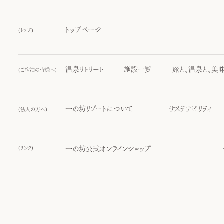
トップページ
(
トップ
)
温泉リトリート
施設一覧
旅と、温泉と、美
(
ご宿泊の皆様へ
)
一の坊リゾートについて
サステナビリティ
(
法人の方へ
)
(
リンク
)
一の坊公式オンラインショップ