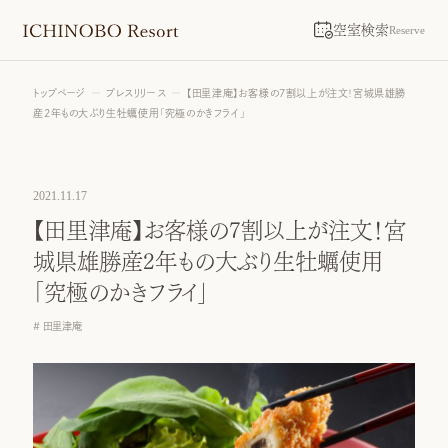
空室検索
Reserve
トップページ
プレスリリース
【田里津庵】お客様の7割以上が注文！宮城県雄勝
産2年もの大ぶり生牡蠣使用「究極のかきフライ」
2021.11.17
【田里津庵】お客様の7割以上が注文！宮
城県雄勝産2年もの大ぶり生牡蠣使用
「究極のかきフライ」
田里津庵