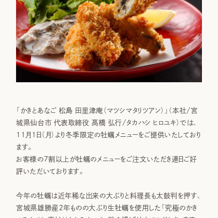
「かきとあなご 松島 田里津庵（マツシマタリツアン）」（本社/宮
城県仙台市 代表取締役 髙橋 弘行/タカハシ ヒロユキ）では、
11月1日（月）より冬季限定の牡蠣メニューをご提供いたしており
ます。
お客様の7割以上が牡蠣のメニューをご注文いただき連日ご好
評いただいております。
今年の牡蠣は近年稀な出来の大ぶりと料理長も太鼓判を押す、
宮城県雄勝産2年ものの大ぶり生牡蠣を使用した「究極のかき