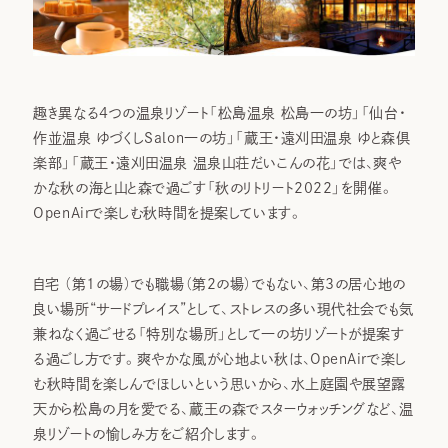
趣き異なる4つの温泉リゾート「松島温泉 松島一の坊」「仙台・
作並温泉 ゆづくしSalon一の坊」「蔵王・遠刈田温泉 ゆと森倶
楽部」「蔵王・遠刈田温泉 温泉山荘だいこんの花」では、爽や
かな秋の海と山と森で過ごす「秋のリトリート2022」を開催。
OpenAirで楽しむ秋時間を提案しています。
自宅 （第1の場）でも職場（第2の場）でもない、第3の居心地の
良い場所“サードプレイス”として、ストレスの多い現代社会でも気
兼ねなく過ごせる「特別な場所」として一の坊リゾートが提案す
る過ごし方です。爽やかな風が心地よい秋は、OpenAirで楽し
む秋時間を楽しんでほしいという思いから、水上庭園や展望露
天から松島の月を愛でる、蔵王の森でスターウォッチングなど、温
泉リゾートの愉しみ方をご紹介します。