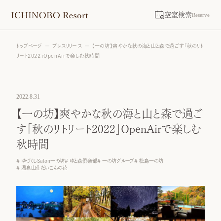
空室検索
Reserve
トップページ
プレスリリース
【一の坊】爽やかな秋の海と山と森で過ごす「秋のリト
リート2022」OpenAirで楽しむ秋時間
2022.8.31
【一の坊】爽やかな秋の海と山と森で過ご
す「秋のリトリート2022」OpenAirで楽しむ
秋時間
ゆづくしSalon一の坊
ゆと森倶楽部
一の坊グループ
松島一の坊
温泉山荘だいこんの花