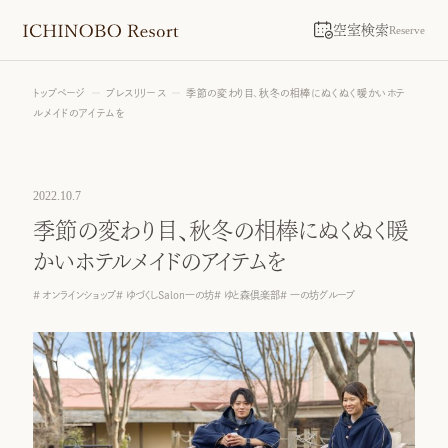
空室検索
Reserve
トップページ
プレスリリース
季節の変わり目、秋冬の相棒にぬくぬく暖かいホテ
ルメイドのアイテムを
2022.10.7
季節の変わり目、秋冬の相棒にぬくぬく暖
かいホテルメイドのアイテムを
オンラインショップ
ゆづくしSalon一の坊
ゆと森倶楽部
一の坊グループ