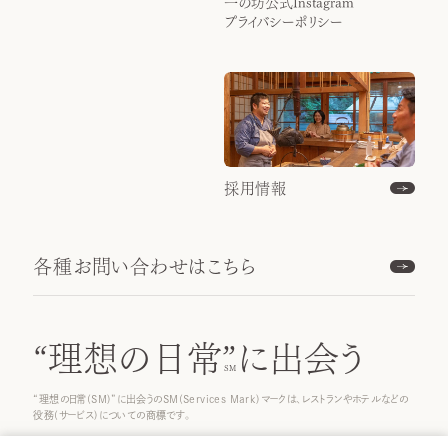
一の坊公式Instagram
プライバシーポリシー
採用情報
各種お問い合わせはこちら
“理想の日常”
に出会う
“理想の日常(SM)”に出会うのSM(Services Mark)マークは、レストランやホテルなどの
役務(サービス)についての商標です。