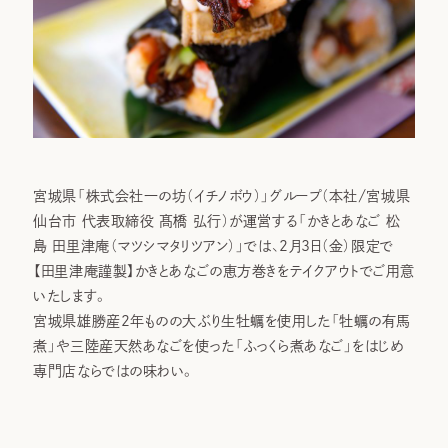
宮城県「株式会社一の坊（イチノボウ）」グループ（本社/宮城県
仙台市 代表取締役 髙橋 弘行）が運営する「かきとあなご 松
島 田里津庵（マツシマタリツアン）」では、2月3日（金）限定で
【田里津庵謹製】かきとあなごの恵方巻きをテイクアウトでご用意
いたします。
宮城県雄勝産2年ものの大ぶり生牡蠣を使用した「牡蠣の有馬
煮」や三陸産天然あなごを使った「ふっくら煮あなご」をはじめ
専門店ならではの味わい。