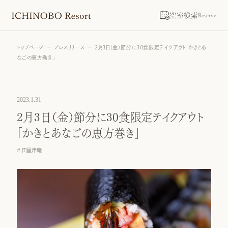
空室検索
Reserve
トップページ
プレスリリース
2月3日（金）節分に30食限定テイクアウト「かきとあ
なごの恵方巻き」
2023.1.31
2月3日（金）節分に30食限定テイクアウト
「かきとあなごの恵方巻き」
田里津庵