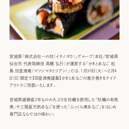
宮城県「株式会社一の坊（イチノボウ）」グループ（本社/宮城県
仙台市 代表取締役 髙橋 弘行）が運営する「かきとあなご 松
島 田里津庵（マツシマタリツアン）」では、1月30日（火）～2月4
日（日）限定で【田里津庵謹製】かきとあなごの恵方巻きをテイク
アウトでご用意いたします。
宮城県雄勝産2年ものの大ぶり生牡蠣を使用した「牡蠣の有馬
煮」や三陸産天然あなごを使った「ふっくら煮あなご」をはじめ
専門店ならではの味わい。