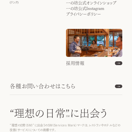
(
リンク
)
一の坊公式オンラインショップ
一の坊公式Instagram
プライバシーポリシー
採用情報
各種お問い合わせはこちら
“理想の日常”
に出会う
“理想の日常(SM)”に出会うのSM(Services Mark)マークは、レストランやホテルなどの
役務(サービス)についての商標です。