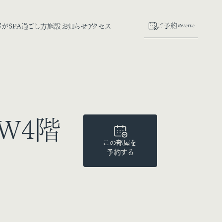
がSPA
過ごし方
施設
お知らせ
アクセス
ご予約
Reserve
RW4階
この部屋を
予約する