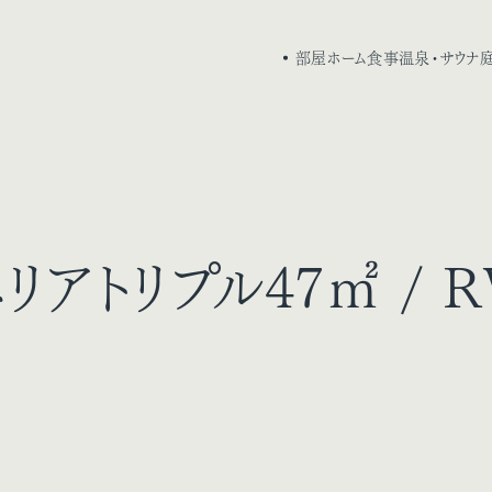
部屋
ホーム
食事
温泉・サウナ
庭
リアトリプル47㎡ / 