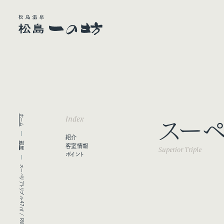
ホーム
Index
スーペ
紹介
部屋
客室情報
Superior Triple
ポイント
スーペリアトリプル47㎡ / RW4階