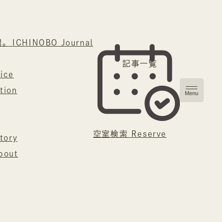
間。
ICHINOBO Journal
記事一覧
vice
tion
Menu
空室検索
Reserve
tory
bout