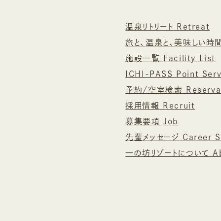
温泉リトリート
Retreat
旅と、温泉と、美味しい時
施設一覧
Facility List
ICHI-PASS
Point Ser
予約/空室検索
Reserva
採用情報
Recruit
募集要項
Job
先輩メッセージ
Career S
一の坊リゾートについて
A