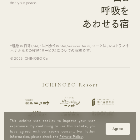
find your peace.
呼吸を
あわせる宿
“理想の日常(SM)”に出会うのSM(Services Mark)マークは、レストランや
ホテルなどの役務(サービス)についての商標です。
© 2025 ICHINOBO Co.
This website uses cookies to improve your user
experience. By continuing to use this website, you
Agree
have agreed with our cookie consent. For futher
information, please check the
Private Policy
.