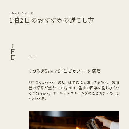
(
How to Spend
)
１泊2日のおすすめの過ごし方
1
日目
(
01
)
くつろぎSalonで「ごごカフェ」を満喫
「ゆづくしSalon一の坊」は早めに到着しても安心。お部
屋の準備が整う15:00までは、里山の四季を愉しむくつ
ろぎSalonへ。オールインクルーシブのごごカフェで、ほ
っとひと息。