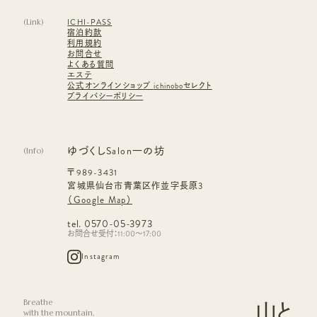
(
Link
)
ICHI-PASS
宿泊約款
利用規約
お問合せ
よくある質問
エステ
公式オンラインショップ
ichinoboセレクト
プライバシーポリシー
ゆづくしSalon一の坊
(
Info
)
〒989-3431
宮城県仙台市青葉区作並字長原3
（Google Map）
tel. 0570-05-3973
お問合せ受付：11:00～17:00
Instagram
Breathe
山と
with the mountain,