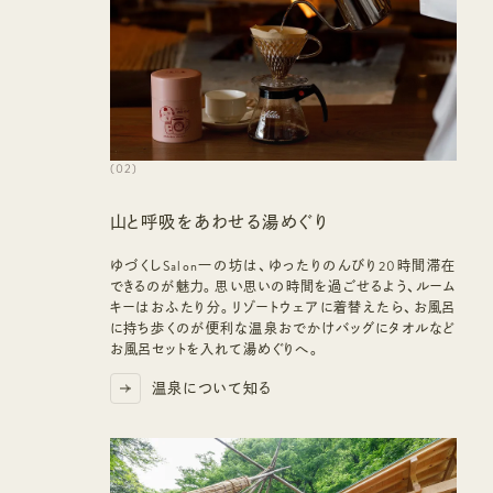
(
02
)
山と呼吸をあわせる湯めぐり
ゆづくしSalon一の坊は、ゆったりのんびり20時間滞在
できるのが魅力。思い思いの時間を過ごせるよう、ルーム
キーはおふたり分。リゾートウェアに着替えたら、お風呂
に持ち歩くのが便利な温泉おでかけバッグにタオルなど
お風呂セットを入れて湯めぐりへ。
温泉について知る
温泉について知る