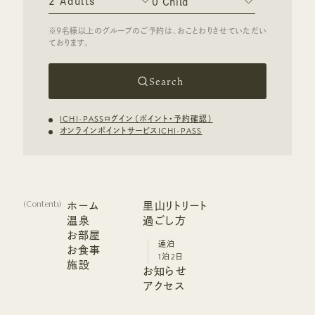
Search
ICHI-PASSログイン（ポイント・予約確認）
オンラインポイントサービスICHI-PASS
ホーム
里山リトリート
(
Contents
)
ホーム
温泉
里山リトリート
過ごし方
温泉
お部屋
過ごし方
連泊
お部屋
お食事
連泊
1泊2日
お食事
施設
1泊2日
お知らせ
施設
お知らせ
アクセス
アクセス