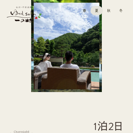
春
夏
秋
冬
1泊2日
Overnight