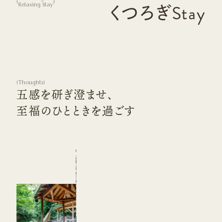
(
)
Relaxing Stay
くつろぎStay
(
Thoughts
)
五感を研ぎ澄ませ、
至福のひとときを過ごす
心を解きほぐす滞在
作並の自然と温泉で