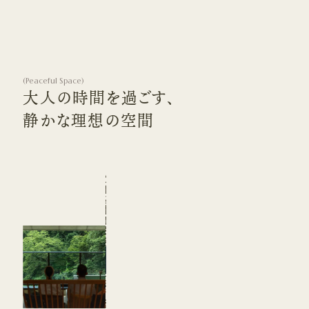
(
Peaceful Space
)
大人の時間を過ごす、
静かな理想の空間
リトリート体験
作並の豊かな自然に包まれる
。