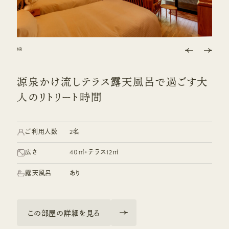
1
2
3
3
3
3
源泉かけ流しテラス露天風呂で過ごす大
人のリトリート時間
ご利用人数
2名
広さ
40㎡+テラス12㎡
露天風呂
あり
この部屋の詳細を見る
この部屋の詳細を見る