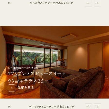
1
2
3
4
5
5
5
5
5
5
シモンズ最上級品質のキングベッド
ゆったりとしたソファのあるリビング
ロウリュサウナから里山を眺める
テラスの源泉かけ流し露天風呂
絶景をひとり占めできる露天風呂
(
773 Premier View Suite
)
773プレミアビュースイート
93㎡+テラス25㎡
詳細を見る
詳細を見る
1
2
3
4
4
4
4
4
シモンズ最上級品質「リュクスシリーズ」
ハンモックと広々ソファがあるリビング
ロウリュサウナから里山を眺める
テラスの源泉かけ流し露天風呂