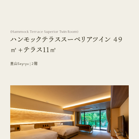
(
Hammock Terrace Superior Twin Room
)
ハンモックテラススーペリアツイン 49
㎡+テラス11㎡
里山Seyryu | 2階