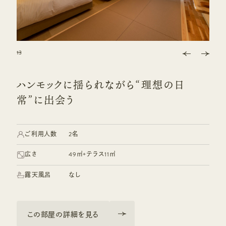
1
2
3
3
3
3
ハンモックに揺られながら“理想の日
常”に出会う
ご利用人数
2名
広さ
49㎡+テラス11㎡
露天風呂
なし
この部屋の詳細を見る
この部屋の詳細を見る