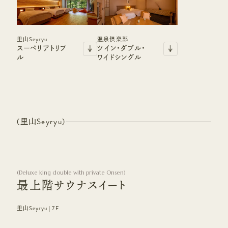
里山Seyryu
温泉倶楽部
スーペリアトリプ
ツイン・ダブル・
ル
ワイドシングル
(
里山Seyryu
)
(
Deluxe king double with private Onsen
)
最上階サウナスイート
里山Seyryu | 7F