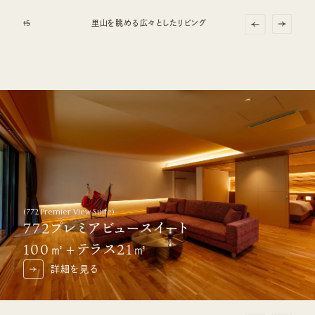
1
2
4
5
5
5
5
5
3
5
シモンズ最上級品質「リュクスシリーズ」
座り心地抜群のスペインハンモック
里山を眺める広々としたリビング
テラスの源泉かけ流し露天風呂
ロウリュサウナから里山を眺める
(
772 Premier View Suite
)
772プレミアビュースイート
100㎡+テラス21㎡
詳細を見る
詳細を見る