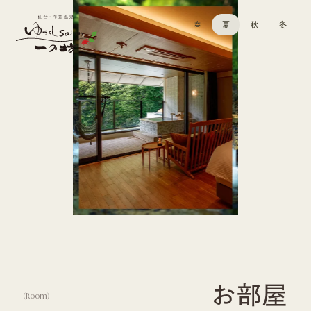
春
夏
秋
冬
お部屋
(
Room
)