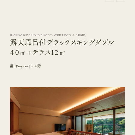
(
Deluxe King Double Room With Open-Air Bath
)
露天風呂付デラックスキングダブル
40㎡+テラス12㎡
里山Seyryu | 5･6階