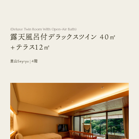
(
Deluxe Twin Room With Open-Air Bath
)
露天風呂付デラックスツイン 40㎡
+テラス12㎡
里山Seyryu | 4階