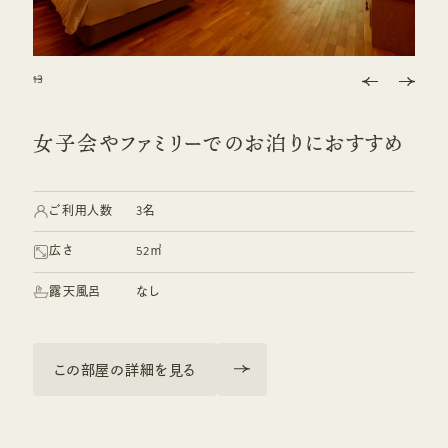
1
2
3
3
3
3
女子会やファミリーでのお泊りにおすすめ
ご利用人数
3名
広さ
52㎡
露天風呂
なし
この部屋の詳細を見る
この部屋の詳細を見る