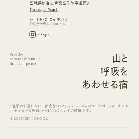
宮城県仙台市青葉区作並字長原3
（Google Map）
tel. 0570-05-3973
お問合せ受付：11:00～17:00
Instagram
Breathe
山と
with the mountain,
find your peace.
呼吸を
あわせる宿
“理想の日常(SM)”に出会うのSM(Services Mark)マークは、レストランや
ホテルなどの役務(サービス)についての商標です。
© 2025 ICHINOBO Co.