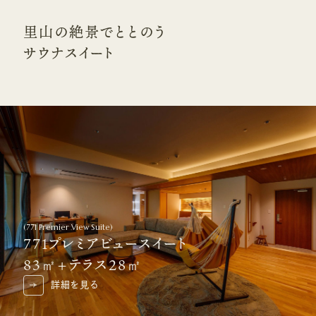
里山の絶景でととのう
サウナスイート
(
771 Premier View Suite
)
771プレミアビュースイート
83㎡+テラス28㎡
詳細を見る
詳細を見る