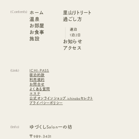
ホーム
里山リトリート
(
Contents
)
ホーム
温泉
里山リトリート
過ごし方
温泉
お部屋
過ごし方
連泊
お部屋
お食事
連泊
1泊2日
お食事
施設
1泊2日
お知らせ
施設
お知らせ
アクセス
アクセス
(
Link
)
ICHI-PASS
宿泊約款
利用規約
お問合せ
よくある質問
エステ
公式オンラインショップ
ichinoboセレクト
プライバシーポリシー
ゆづくしSalon一の坊
(
Info
)
〒989-3431