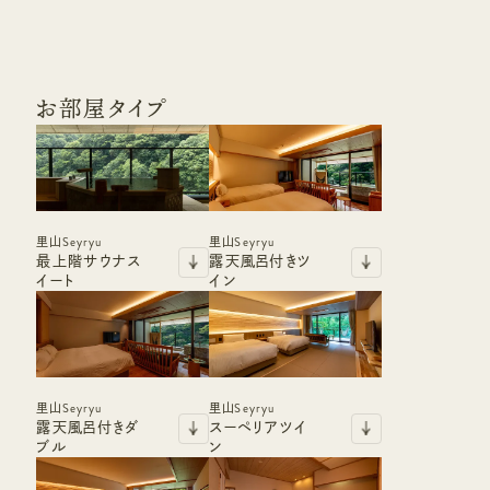
お部屋タイプ
里山Seyryu
里山Seyryu
最上階サウナス
露天風呂付きツ
イート
イン
里山Seyryu
里山Seyryu
露天風呂付きダ
スーペリアツイ
ブル
ン