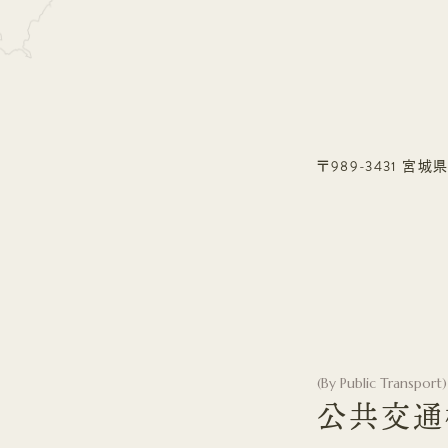
〒989-3431 
(
By Public Transport
)
公共交通