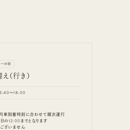
on一の坊
え（行き）
:40〜18:00
の列車到着時刻に合わせて順次運行
の12:00までとなります
はございません