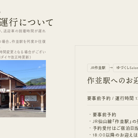
)
運行について
り、送迎車の到着時間が遅れ
の場合、作並駅を何度か往復
。
、時間変更となる場合がござい
8日ダイヤ改正時更新）
JR作並駅
→
ゆづくしSal
作並駅へのお迎
要事前予約 / 運行時間 13
要事前予約
JR仙山線「作並駅」
予約受付はご宿泊日当日
18:00以降のお迎え