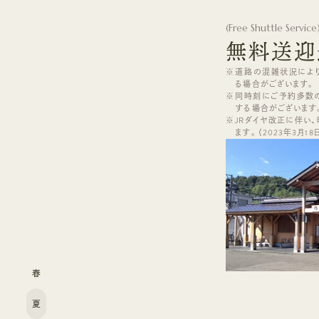
(
Free Shuttle Service
無料送迎
道路の混雑状況によ
る場合がございます。
同時刻にご予約多数
する場合がございます
JRダイヤ改正に伴い
ます。（2023年3月1
春
夏