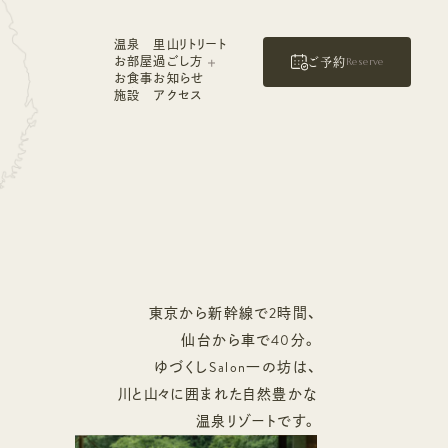
温泉
里山リトリート
温泉
里山リトリート
ご予約
お部屋
過ごし方
Reserve
お部屋
過ごし方
お食事
お知らせ
お食事
お知らせ
施設
アクセス
施設
アクセス
東京から新幹線で2時間、
仙台から車で40分。
ゆづくしSalon一の坊は、
川と山々に囲まれた自然豊かな
温泉リゾートです。