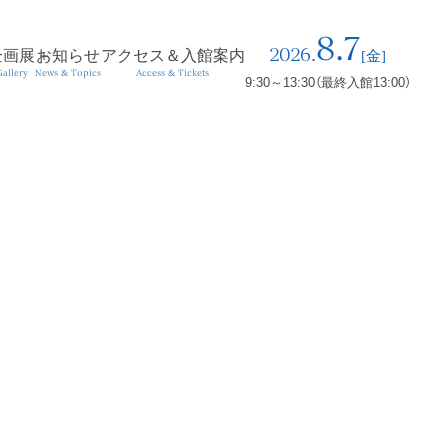
8.7
2026.
企画展
お知らせ
アクセス＆入館案内
[金]
allery
News & Topics
Access & Tickets
9:30～13:30（最終入館13:00）