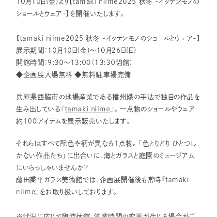
10月10日(金)より【tamaki niime2025 秋冬 -イッテンモノの
ショールとウェア-】を開催いたします。
【tamaki niime2025 秋冬 -イッテンモノのショールとウェア-】
展示期間：10月10日(金)～10月26日(日)
開館時間：9:30～13:00（13:30閉館）
◆企画展入場無料 ◆無料駐車場完備
兵庫県西脇市の地場産業である播州織の手法で独自の作品を
生み出している『
tamaki niime
』。一点物のショールやウェア
約100アイテムを展示販売いたします。
それらはすべて配色や柄が異なる1点物。「色とりどり ひとつし
かない作品たち」に出合いに、海とガラスと庭園のミュージアム
にいらっしゃいませんか？
藤田喬平ガラス美術館では、企画展開催後も常時『tamaki
niime』をお取り扱いしております。
※状況に応じて臨時休館、営業時間の変更が生じる場合がご