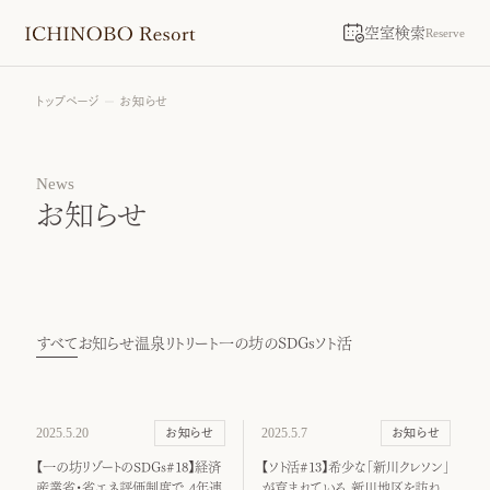
空室検索
Reserve
トップページ
お知らせ
News
お知らせ
すべて
お知らせ
温泉リトリート
一の坊のSDGs
ソト活
2025.5.20
2025.5.7
お知らせ
お知らせ
【一の坊リゾートのSDGs#18】経済
【ソト活#13】希少な「新川クレソン」
産業省・省エネ評価制度で、4年連
が育まれている、新川地区を訪ね