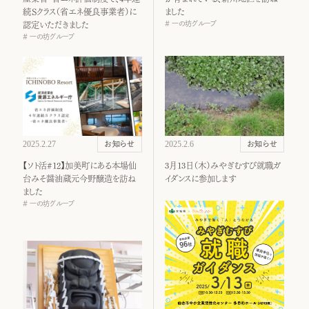
続Ｓクラス（省エネ優良事業者）に
ました
一の坊グループ
認定いただきました
一の坊グループ
2025.2.27
2025.2.6
お知らせ
お知らせ
【ソト活#12】加美町にある本場仙
3月13日（木）みやぎむすび就職ガ
台みそ醤油蔵元今野醸造を訪ね
イダンスに参加します
ました
一の坊グループ