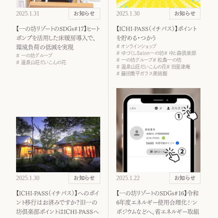
2025.1.31
2025.1.30
お知らせ
お知らせ
【一の坊リゾートのSDGs#17】ヒート
【ICHI-PASS（イチパス）】ポイント
ポンプを活用した床暖房導入で、
を貯める・つかう
オンラインショップ
環境負荷の低減を実現
ゆづくしSalon一の坊
ゆと森倶楽部
一の坊グループ
一の坊グループ
松島一の坊
温泉山荘だいこんの花
温泉山荘だいこんの花
田里津庵
藤田喬平ガラス美術館
2025.1.30
2025.1.22
お知らせ
お知らせ
【ICHI-PASS（イチパス）】へのポイ
【一の坊リゾートのSDGs#16】令和
ント移行はお済みですか？旧一の
6年度エネルギー使用合理化シン
坊倶楽部ポイントはICHI-PASSへ
ポジウムなどへ、省エネルギー取組