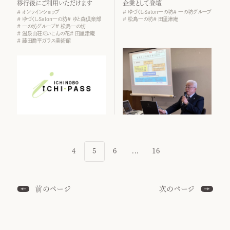
移行後にご利用いただけます
企業として登壇
オンラインショップ
ゆづくしSalon一の坊
一の坊グループ
ゆづくしSalon一の坊
ゆと森倶楽部
松島一の坊
田里津庵
一の坊グループ
松島一の坊
温泉山荘だいこんの花
田里津庵
藤田喬平ガラス美術館
4
5
6
...
16
前のページ
次のページ