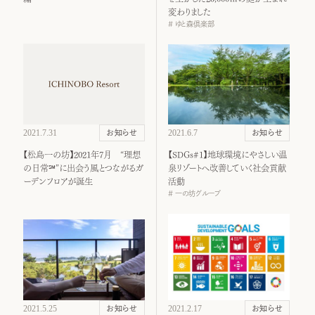
変わりました
ゆと森倶楽部
2021.7.31
2021.6.7
お知らせ
お知らせ
【松島⼀の坊】2021年7月 “理想
【SDGs#1】地球環境にやさしい温
の日常℠”に出会う風とつながるガ
泉リゾートへ改善していく社会貢献
ーデンフロアが誕生
活動
一の坊グループ
2021.5.25
2021.2.17
お知らせ
お知らせ