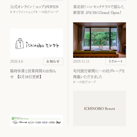
公式オンラインショップがOPEN
東北初！ハンモックテラスで揺らぐ、
オンラインショップ
一の坊グループ
新客室 が3/19にGrand Open！
2020.4.6
2019.11.11
お知らせ
リクルート
臨時休業と営業再開のお知ら
旬刊旅行新聞に一の坊グループを
せ 【5月18日更新】
掲載いただきました
一の坊グループ