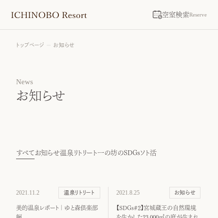
空室検索
Reserve
トップページ
お知らせ
News
お知らせ
すべて
お知らせ
温泉リトリート
一の坊のSDGs
ソト活
2021.11.2
2021.8.25
温泉リトリート
お知らせ
美的温泉レポート｜ゆと森倶楽部
【SDGs#2】宮城蔵王の自然環境
編
を生かした23,000㎡の庭が生まれ