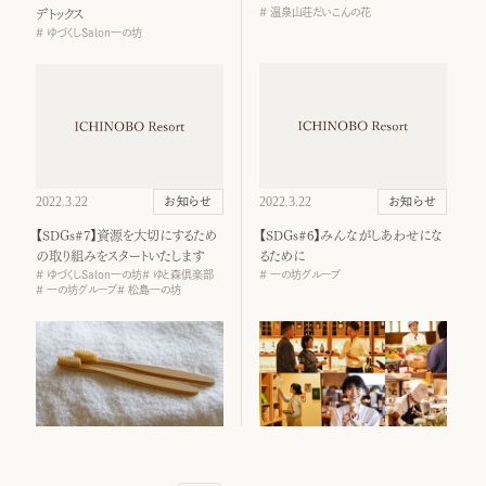
温泉山荘だいこんの花
デトックス
ゆづくしSalon一の坊
2022.3.22
2022.3.22
お知らせ
お知らせ
【SDGs#7】資源を大切にするため
【SDGs#6】みんながしあわせにな
の取り組みをスタートいたします
るために
ゆづくしSalon一の坊
ゆと森倶楽部
一の坊グループ
一の坊グループ
松島一の坊