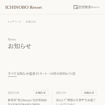
空室検索
Reserve
トップページ
お知らせ
News
お知らせ
すべて
お知らせ
温泉リトリート
一の坊のSDGs
ソト活
2023.4.28
2023.3.9
お知らせ
お知らせ
新客室”里山Seyryu”全27室2023
安心して”理想の日常℠”をお過ご
年4月28日GRAND OPEN
しいただくために