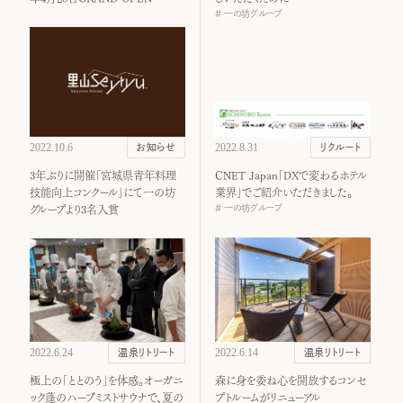
一の坊グループ
2022.10.6
2022.8.31
お知らせ
リクルート
3年ぶりに開催「宮城県青年料理
CNET Japan「DXで変わるホテル
技能向上コンクール」にて一の坊
業界」でご紹介いただきました。
一の坊グループ
グループより3名入賞
2022.6.24
2022.6.14
温泉リトリート
温泉リトリート
極上の「ととのう」を体感。オーガニ
森に身を委ね心を開放するコンセ
ック蓬のハーブミストサウナで、夏の
プトルームがリニューアル