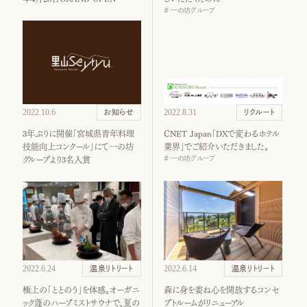
一の坊グループ
2022.10.6
2022.8.31
お知らせ
リクルート
3年ぶりに開催「宮城県青年料理
CNET Japan「DXで変わるホテル
技能向上コンクール」にて一の坊
業界」でご紹介いただきました。
一の坊グループ
グループより3名入賞
2022.6.24
2022.6.14
温泉リトリート
温泉リトリート
極上の「ととのう」を体感。オーガニ
森に身を委ね心を開放するコンセ
ック蓬のハーブミストサウナで、夏の
プトルームがリニューアル