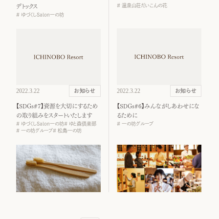
温泉山荘だいこんの花
デトックス
ゆづくしSalon一の坊
2022.3.22
2022.3.22
お知らせ
お知らせ
【SDGs#7】資源を大切にするため
【SDGs#6】みんながしあわせにな
の取り組みをスタートいたします
るために
ゆづくしSalon一の坊
ゆと森倶楽部
一の坊グループ
一の坊グループ
松島一の坊