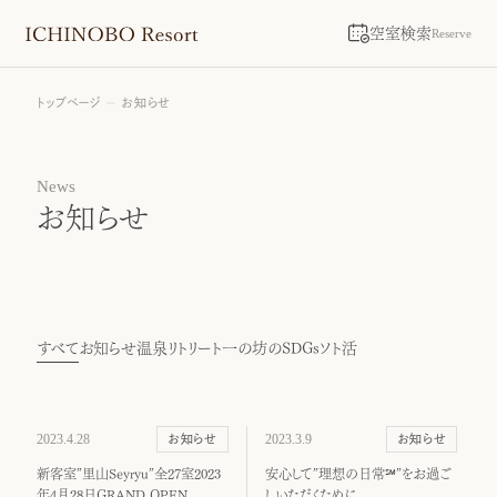
空室検索
Reserve
トップページ
お知らせ
News
お知らせ
すべて
お知らせ
温泉リトリート
一の坊のSDGs
ソト活
2023.4.28
2023.3.9
お知らせ
お知らせ
新客室”里山Seyryu”全27室2023
安心して”理想の日常℠”をお過ご
年4月28日GRAND OPEN
しいただくために