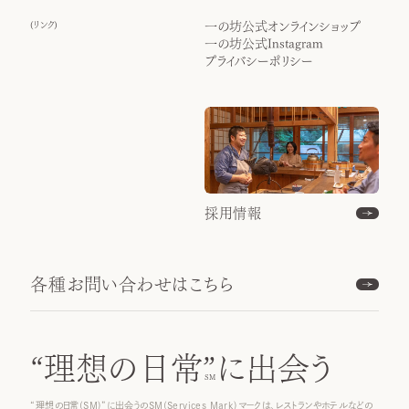
(
リンク
)
一の坊公式オンラインショップ
一の坊公式Instagram
プライバシーポリシー
採用情報
各種お問い合わせはこちら
“理想の日常”
に出会う
“理想の日常(SM)”に出会うのSM(Services Mark)マークは、レストランやホテルなどの