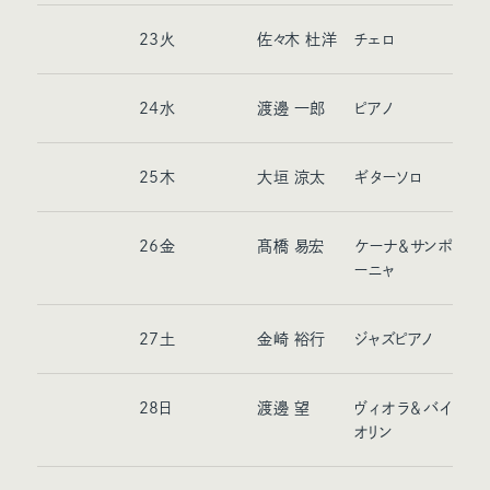
23
火
佐々木 杜洋
チェロ
24
水
渡邊 一郎
ピアノ
25
木
大垣 涼太
ギターソロ
26
金
髙橋 易宏
ケーナ＆サンポ
ーニャ
27
土
金崎 裕行
ジャズピアノ
28
日
渡邊 望
ヴィオラ＆バイ
オリン