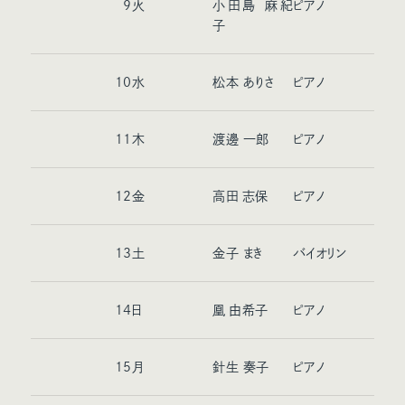
9
火
小田島 麻紀
ピアノ
子
10
水
松本 ありさ
ピアノ
11
木
渡邊 一郎
ピアノ
12
金
高田 志保
ピアノ
13
土
金子 まき
バイオリン
14
日
凰 由希子
ピアノ
15
月
針生 奏子
ピアノ