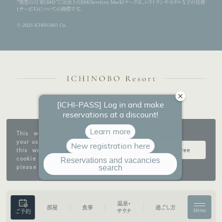
“理想の日常(SM)”に出会うのSM(Services Mark)マークは、レストランやホテルなどの役務
(サービス)についての商標です。
© 2025 ICHINOBO Co.
This website uses cookies to improve
your user experience. By continuing to use
this website, you have agreed with our
Agree
cookie consent. For futher information,
please check the
Private Policy
.
温泉・
部屋
食事
過ごし方
Menu
サウナ
ご予約