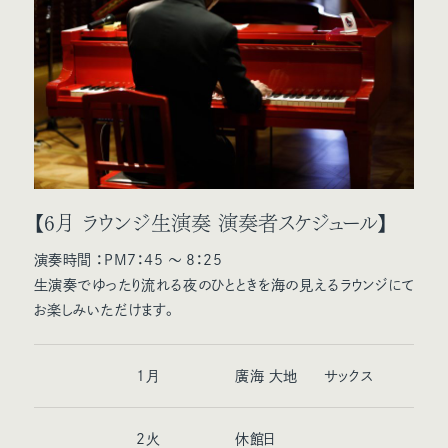
【6月 ラウンジ生演奏 演奏者スケジュール】
演奏時間 ：PM7：45 ～ 8：25
生演奏でゆったり流れる夜のひとときを海の見えるラウンジにて
お楽しみいただけます。
1
月
廣海 大地
サックス
2
火
休館日