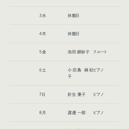
3
水
休館日
4
木
休館日
5
金
池田 緋紗子
フルート
6
土
小田島 麻紀
ピアノ
子
7
日
針生 奏子
ピアノ
8
月
渡邊 一郎
ピアノ