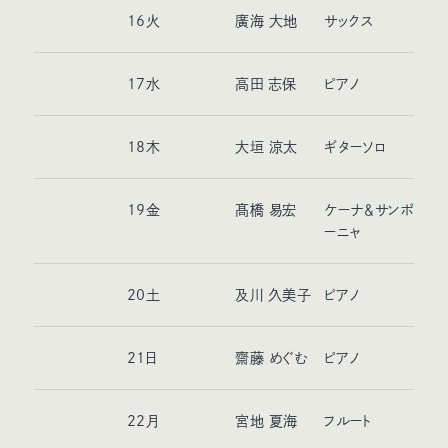
16
火
廣海 大地
サックス
17
水
高田 志保
ピアノ
18
木
大垣 涼太
ギターソロ
19
金
髙橋 易宏
ケーナ＆サンポ
ーニャ
20
土
及川 久美子
ピアノ
21
日
齋藤 めぐむ
ピアノ
22
月
宮地 夏海
フルート