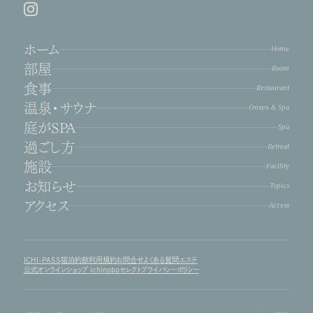
ホーム
Home
部屋
Room
食事
Restaurant
温泉・サウナ
Onsen & Spa
庭がSPA
Spa
過ごし方
Retreat
施設
Facility
お知らせ
Topics
アクセス
Access
ICHI-PASS
宿泊約款
利用規約
お問合せ
よくある質問
エステ
公式オンラインショップ ichinoboセレクト
プライバシーポリシー