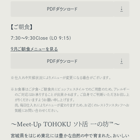
PDFダウンロード
【ご朝食】
7:30～9:30Close (LO 9:15)
9月ご朝食メニューを見る
PDFダウンロード
仕入れや天候状況によりメニューが変更になる場合がございます。
お食事はご夕食・ご朝食共にビュッフェスタイルでのご用意のため、アレルギー
のご対応はお承りすることが出来かねます。ご自身でご判断いただきお召し上
がりくださいますようお願い申し上げます。
尚、毎日仕入れによりメニューが変わりますため、お近くのレストランスタッフへお
気軽にお問い合わせください。
～Meet-Up TOHOKU ソト活 一の坊™～
宮城県をはじめ東北には豊かな自然の中で育まれた、おいしい