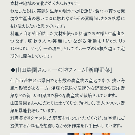
食材や地域の文化がたくさんあります。
わたしたちは、実際に生産の現地へ足を運び、食材の育った環
境や生産者の思いに直に触れながらその素晴らしさをお客様に
もお伝えしたいと思っています。
料理人自身が目利きした食材を使った料理でお客様と生産者を
つなぎ、味わう人の笑顔につながる活動を「Meet-Up
TOHOKU ソト活 一の坊™」としてグループの垣根を越えて定
期的に開催しています。
◆山田農園さん×一の坊ファーム「新鮮野菜」
仙台市若林区は県内でも有数の農産物の産地であり、強い海
風の影響がある一方、温暖な気候で伝統的な野菜から西洋野
菜などの新しい野菜まで様々な農産物が栽培されています。
山田農園さんのこだわりは土づくりで、瑞々しく、実入りのいい野
菜を露地栽培しています。
料理長がリクエストした野菜を作っていただくなど、お客様にご
提供するお料理を想像しながら畑作業をお手伝いしています。