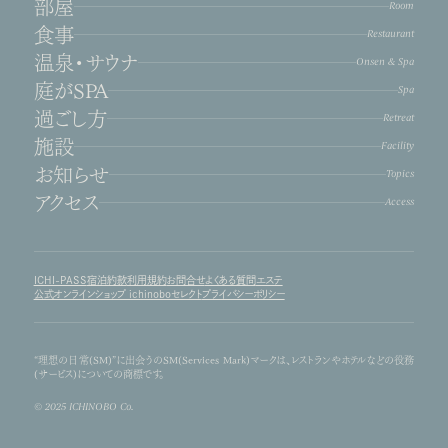
部屋
Room
食事
Restaurant
温泉・サウナ
Onsen & Spa
庭がSPA
Spa
過ごし方
Retreat
施設
Facility
お知らせ
Topics
アクセス
Access
ICHI-PASS
宿泊約款
利用規約
お問合せ
よくある質問
エステ
公式オンラインショップ ichinoboセレクト
プライバシーポリシー
“理想の日常(SM)”に出会うのSM(Services Mark)マークは、レストランやホテルなどの役務
(サービス)についての商標です。
© 2025 ICHINOBO Co.