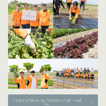
これまでの「Meet-Up TOHOKU ソト活 一の坊
™」